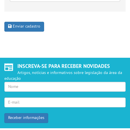
Enviar cadastro
INSCREVA-SE PARA RECEBER NOVIDADES
Artigos, notícias e informativos sobre legislação da área da
educação
Seu
Nome
E-
mail
para
retorno
Receber informações