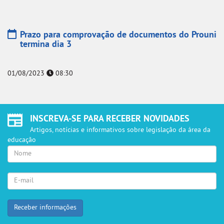
Prazo para comprovação de documentos do Prouni
termina dia 3
01/08/2023
08:30
INSCREVA-SE PARA RECEBER NOVIDADES
Artigos, notícias e informativos sobre legislação da área da
educação
Seu
Nome
E-
mail
para
retorno
Receber informações